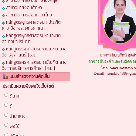
สาขาวิชาการสอนภาษาอังกฤษ
สาขาวิชาสังคมศึกษา
สาขาวิชาการสอนภาษาไทย
หลักสูตรพุทธศาสตรมหาบัณฑิต
สาขาวิชาพระพุทธศาสนา
หลักสูตรพุทธศาสตรมหาบัณฑิต
สาขาวิชาปรัชญา
หลักสูตรรัฐศาสตรมหาบัณฑิต สาขา
วิชารัฐศาสตร์ (ร.ม.)
อาจารย์บุญรัตน์ อุตส่
หลักสูตรครุศาสตรมหาบัณฑิต สาขา
อาจารย์ประจำและรับผิดชอบ
วิชาการบริหารการศึกษา (ค.ม.)
โทร. ๐๘๗-๒๔๒๓๗
E-mail :
somkid488@gma
แบบสำรวจความคิดเห็น
ประเมินความพึงพอใจเว็บไซต์
ดีมาก
ดี
ปานกลาง
พอใช้