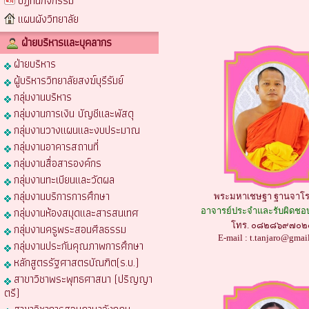
ปฏิทินกิจกรรม
แผนผังวิทยาลัย
ฝ่ายบริหารและบุคลากร
ฝ่ายบริหาร
ผู้บริหารวิทยาลัยสงฆ์บุรีรัมย์
กลุ่มงานบริหาร
กลุ่มงานการเงิน บัญชีและพัสดุ
กลุ่มงานวางแผนและงบประมาณ
กลุ่มงานอาคารสถานที่
กลุ่มงานสื่อสารองค์กร
กลุ่มงานทะเบียนและวัดผล
กลุ่มงานบริการการศึกษา
พระมหาเชษฐา ฐานจาโร,
กลุ่มงานห้องสมุดและสารสนเทศ
อาจารย์ประจำและรับผิดชอบ
โทร. ๐๘๒๘๖๙๗๐๒
กลุ่มงานครูพระสอนศีลธรรม
E-mail :
t.tanjaro@gmai
กลุ่มงานประกันคุณภาพการศึกษา
หลักสูตรรัฐศาสตรบัณฑิต(ร.บ.)
สาขาวิชาพระพุทธศาสนา (ปริญญา
ตรี)