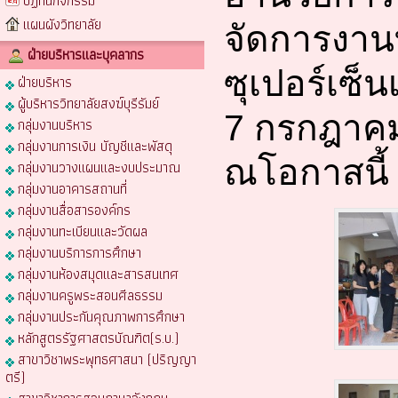
ปฏิทินกิจกรรม
แผนผังวิทยาลัย
จัดการงานท
ฝ่ายบริหารและบุคลากร
ซุเปอร์เซ็
ฝ่ายบริหาร
ผู้บริหารวิทยาลัยสงฆ์บุรีรัมย์
7 กรกฎาค
กลุ่มงานบริหาร
กลุ่มงานการเงิน บัญชีและพัสดุ
ณโอกาสนี้
กลุ่มงานวางแผนและงบประมาณ
กลุ่มงานอาคารสถานที่
กลุ่มงานสื่อสารองค์กร
กลุ่มงานทะเบียนและวัดผล
กลุ่มงานบริการการศึกษา
กลุ่มงานห้องสมุดและสารสนเทศ
กลุ่มงานครูพระสอนศีลธรรม
กลุ่มงานประกันคุณภาพการศึกษา
หลักสูตรรัฐศาสตรบัณฑิต(ร.บ.)
สาขาวิชาพระพุทธศาสนา (ปริญญา
ตรี)